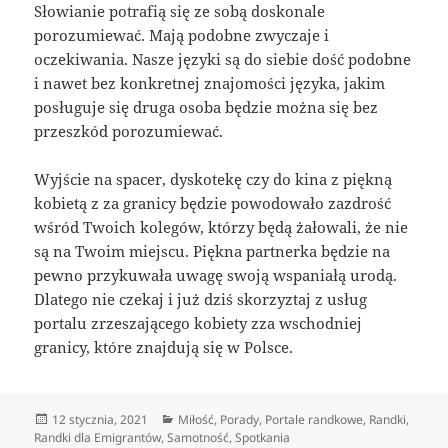
Słowianie potrafią się ze sobą doskonale
porozumiewać. Mają podobne zwyczaje i
oczekiwania. Nasze języki są do siebie dość podobne
i nawet bez konkretnej znajomości języka, jakim
posługuje się druga osoba będzie można się bez
przeszkód porozumiewać.
Wyjście na spacer, dyskotekę czy do kina z piękną
kobietą z za granicy będzie powodowało zazdrość
wśród Twoich kolegów, którzy będą żałowali, że nie
są na Twoim miejscu. Piękna partnerka będzie na
pewno przykuwała uwagę swoją wspaniałą urodą.
Dlatego nie czekaj i już dziś skorzyztaj z usług
portalu zrzeszającego kobiety zza wschodniej
granicy, które znajdują się w Polsce.
Data
Kategorie
12 stycznia, 2021
Miłość
,
Porady
,
Portale randkowe
,
Randki
,
publikacji
Randki dla Emigrantów
,
Samotność
,
Spotkania