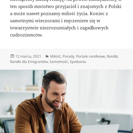
ten sposób mnóstwo przyjaciół i znajomych z Polski
a może nawet poznamy miłość życia. Koniec z
samotnymi wieczorami i męczeniem się w
towarzystwie niezrozumiałych i zagadkowych
cudzoziemców.
Data
Kategorie
12 marca, 2021
Miłość
,
Porady
,
Portale randkowe
,
Randki
,
publikacji
Randki dla Emigrantów
,
Samotność
,
Spotkania