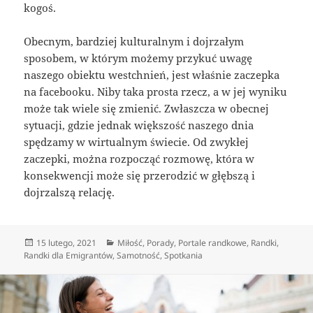
kogoś.
Obecnym, bardziej kulturalnym i dojrzałym
sposobem, w którym możemy przykuć uwagę
naszego obiektu westchnień, jest właśnie zaczepka
na facebooku. Niby taka prosta rzecz, a w jej wyniku
może tak wiele się zmienić. Zwłaszcza w obecnej
sytuacji, gdzie jednak większość naszego dnia
spędzamy w wirtualnym świecie. Od zwykłej
zaczepki, można rozpocząć rozmowę, która w
konsekwencji może się przerodzić w głębszą i
dojrzalszą relację.
Data
Kategorie
15 lutego, 2021
Miłość
,
Porady
,
Portale randkowe
,
Randki
,
publikacji
Randki dla Emigrantów
,
Samotność
,
Spotkania