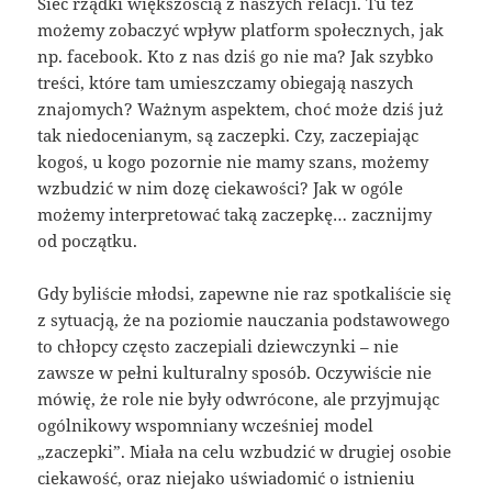
Sieć rządki większością z naszych relacji. Tu też
możemy zobaczyć wpływ platform społecznych, jak
np. facebook. Kto z nas dziś go nie ma? Jak szybko
treści, które tam umieszczamy obiegają naszych
znajomych? Ważnym aspektem, choć może dziś już
tak niedocenianym, są zaczepki. Czy, zaczepiając
kogoś, u kogo pozornie nie mamy szans, możemy
wzbudzić w nim dozę ciekawości? Jak w ogóle
możemy interpretować taką zaczepkę… zacznijmy
od początku.
Gdy byliście młodsi, zapewne nie raz spotkaliście się
z sytuacją, że na poziomie nauczania podstawowego
to chłopcy często zaczepiali dziewczynki – nie
zawsze w pełni kulturalny sposób. Oczywiście nie
mówię, że role nie były odwrócone, ale przyjmując
ogólnikowy wspomniany wcześniej model
„zaczepki”. Miała na celu wzbudzić w drugiej osobie
ciekawość, oraz niejako uświadomić o istnieniu