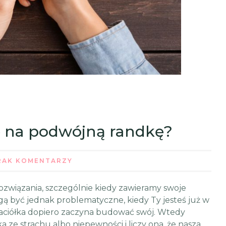
ę na podwójną randkę?
RAK KOMENTARZY
ozwiązania, szczególnie kiedy zawieramy swoje
gą być jednak problematyczne, kiedy Ty jesteś już w
jaciółka dopiero zaczyna budować swój. Wtedy
a ze strachu albo niepewności i liczy ona, że nasza …