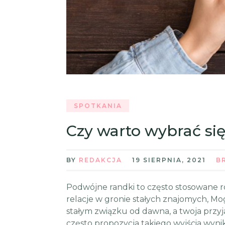
SPOTKANIA
Czy warto wybrać si
BY
REDAKCJA
19 SIERPNIA, 2021
B
Podwójne randki to często stosowane r
relacje w gronie stałych znajomych, Mo
stałym związku od dawna, a twoja przy
często propozycja takiego wyjścia wynik