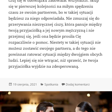
czuj się w obowiązku zadowalać wszystkich. Skup
się w pierwszej kolejności na miłym spędzeniu
czasu ze swoim partnerem, bo w takiej sytuacji
będziesz za niego odpowiadała. Nie zmuszaj się do
przerywania niezręcznej ciszy, która panuje między
twoją przyjaciółką a jej nowym mężczyzną i nie
przejmuj się, jeśli ona będzie prosiła Cię
rozpaczliwie o pomoc. Niestety w takiej sytuacji nie
możesz zostawić swojego partnera, a do tego nie
powinnaś ratować sytuacji między dwojgiem obcych
ludzi. Lepiej się nie wtrącać, niż sprawić, że twoja
przyjaciółka wyjdzie na zdesperowaną.
Data
Kategorie
do Czy warto wy
19 sierpnia, 2021
Spotkania
Dodaj komentarz
publikacji