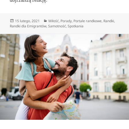
Data
Kategorie
15 lutego, 2021
Miłość
,
Porady
,
Portale randkowe
,
Randki
,
publikacji
Randki dla Emigrantów
,
Samotność
,
Spotkania