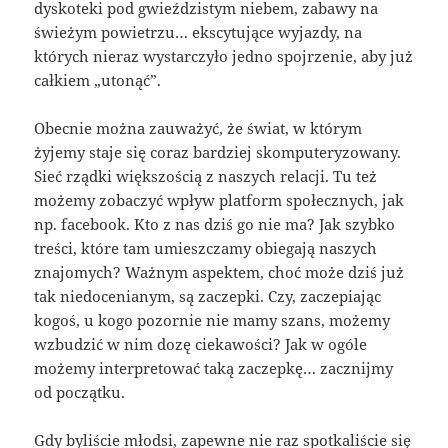
dyskoteki pod gwieździstym niebem, zabawy na
świeżym powietrzu… ekscytujące wyjazdy, na
których nieraz wystarczyło jedno spojrzenie, aby już
całkiem „utonąć”.
Obecnie można zauważyć, że świat, w którym
żyjemy staje się coraz bardziej skomputeryzowany.
Sieć rządki większością z naszych relacji. Tu też
możemy zobaczyć wpływ platform społecznych, jak
np. facebook. Kto z nas dziś go nie ma? Jak szybko
treści, które tam umieszczamy obiegają naszych
znajomych? Ważnym aspektem, choć może dziś już
tak niedocenianym, są zaczepki. Czy, zaczepiając
kogoś, u kogo pozornie nie mamy szans, możemy
wzbudzić w nim dozę ciekawości? Jak w ogóle
możemy interpretować taką zaczepkę… zacznijmy
od początku.
Gdy byliście młodsi, zapewne nie raz spotkaliście się