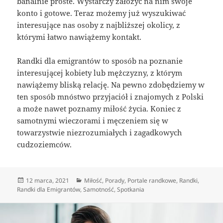
banalnie proste. Wystarczy założyć na nim swoje
konto i gotowe. Teraz możemy już wyszukiwać
interesujące nas osoby z najbliższej okolicy, z
którymi łatwo nawiążemy kontakt.
Randki dla emigrantów to sposób na poznanie
interesującej kobiety lub mężczyzny, z którym
nawiążemy bliską relację. Na pewno zdobędziemy w
ten sposób mnóstwo przyjaciół i znajomych z Polski
a może nawet poznamy miłość życia. Koniec z
samotnymi wieczorami i męczeniem się w
towarzystwie niezrozumiałych i zagadkowych
cudzoziemców.
Data
Kategorie
12 marca, 2021
Miłość
,
Porady
,
Portale randkowe
,
Randki
,
publikacji
Randki dla Emigrantów
,
Samotność
,
Spotkania