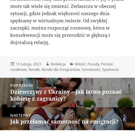
może tak wiele się zmienić. Zwłaszcza w obecnej
sytuacji, gdzie jednak większość naszego dnia
spędzamy w wirtualnym świecie. Od zwykłej
zaczepki, można rozpocząć rozmowę, która w
konsekwencji może się przerodzić w głębszą i
dojrzalszą relację.
Data
Autor
Kategorie
15 lutego, 2021
Redakcja
Miłość
,
Porady
,
Portale
publikacji
randkowe
,
Randki
,
Randki dla Emigrantów
,
Samotność
,
Spotkania
Nawigacja
POPRZEDNI
wpisu
Dziewczyny z Ukrainy – jak łatwo poznać
Poprzedni
kobietę z zagranicy?
wpis:
NASTĘPNY
Jak przełamać samotność na emigracji?
Następny
wpis: