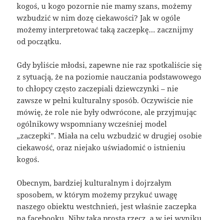
kogoś, u kogo pozornie nie mamy szans, możemy
wzbudzić w nim dozę ciekawości? Jak w ogóle
możemy interpretować taką zaczepkę… zacznijmy
od początku.
Gdy byliście młodsi, zapewne nie raz spotkaliście się
z sytuacją, że na poziomie nauczania podstawowego
to chłopcy często zaczepiali dziewczynki – nie
zawsze w pełni kulturalny sposób. Oczywiście nie
mówię, że role nie były odwrócone, ale przyjmując
ogólnikowy wspomniany wcześniej model
„zaczepki”. Miała na celu wzbudzić w drugiej osobie
ciekawość, oraz niejako uświadomić o istnieniu
kogoś.
Obecnym, bardziej kulturalnym i dojrzałym
sposobem, w którym możemy przykuć uwagę
naszego obiektu westchnień, jest właśnie zaczepka
na facebooku. Niby taka prosta rzecz, a w jej wyniku