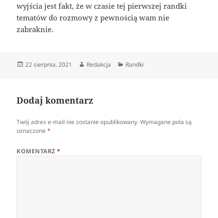
wyjścia jest fakt, że w czasie tej pierwszej randki
tematów do rozmowy z pewnością wam nie
zabraknie.
Data
Autor
Kategorie
22 sierpnia, 2021
Redakcja
Randki
publikacji
Dodaj komentarz
Twój adres e-mail nie zostanie opublikowany.
Wymagane pola są
oznaczone
*
KOMENTARZ
*